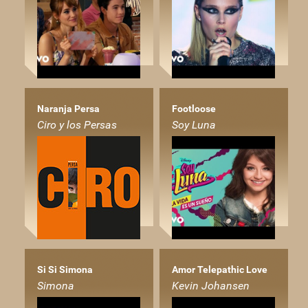
Naranja Persa
Footloose
Ciro y los Persas
Soy Luna
Si Si Simona
Amor Telepathic Love
Simona
Kevin Johansen