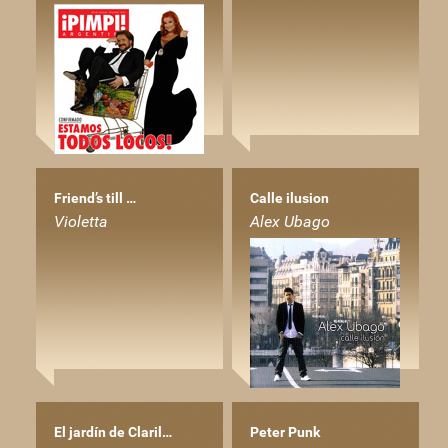
Friend’s till …
Calle ilusion
Violetta
Alex Ubago
El jardín de Claril…
Peter Punk