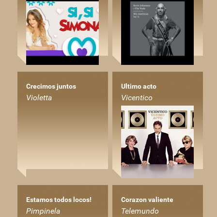
Crecimos juntos
Ultimo acto
Violetta
Vicentico
Estamos todos locos!
Corazon valiente
Pimpinela
Telemundo