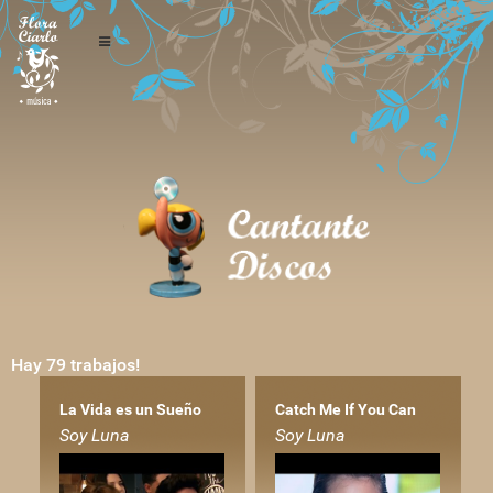
Hay 79 trabajos!
La Vida es un Sueño
Catch Me If You Can
Soy Luna
Soy Luna