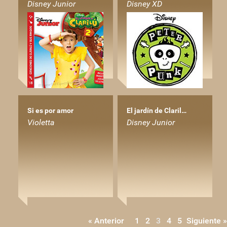
Disney Junior
Disney XD
Si es por amor
El jardín de Claril…
Violetta
Disney Junior
« Anterior
1
2
3
4
5
Siguiente »