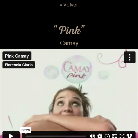
« Volver
“Pink”
Camay