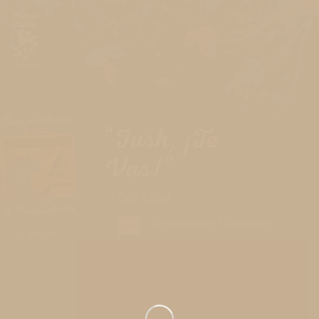
“Fush, ¡Te
Vas!”
Soy Luna
Compositora / Cantante
« Volver